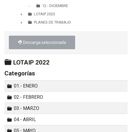
12.- DICIEMBRE
LOTAIP 2023
►
PLANES DE TRABAJO
►
Descarga seleccionada
Carpeta
LOTAIP 2022
Categorías
Carpeta
01.- ENERO
Carpeta
02.- FEBRERO
Carpeta
03.- MARZO
Carpeta
04.- ABRIL
Carpeta
05.- MAYO