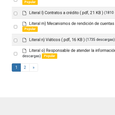
t
u
e
Popular
an
l
f
t
a
d
Select
Literal l) Contratos a crédito
( pdf, 21 KB )
(1810
item
u
e
an
l
f
d
Literal m) Mecanismos de rendición de cuentas
Select
item
t
a
e
Popular
u
an
f
l
a
d
Select
Literal n) Viáticos
( pdf, 16 KB )
(1735 descargas)
item
t
u
e
an
l
f
d
Literal o) Responsable de atender la informació
Select
item
t
a
e
descargas)
Popular
u
an
f
l
a
item
1
2
»
t
u
l
t