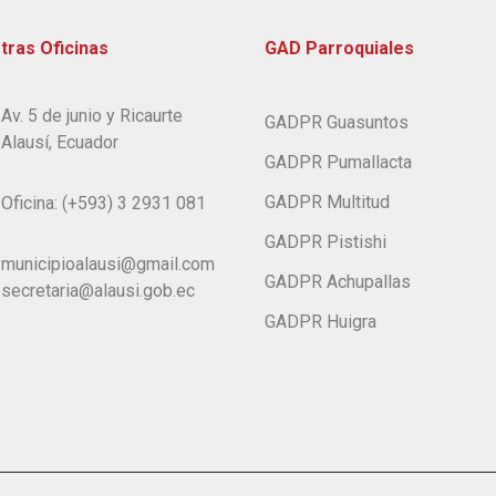
tras Oficinas
GAD Parroquiales
Av. 5 de junio y Ricaurte
GADPR Guasuntos
Alausí, Ecuador
GADPR Pumallacta
GADPR Multitud
Oficina: (+593) 3 2931 081
GADPR Pistishi
municipioalausi@gmail.com
GADPR Achupallas
secretaria@alausi.gob.ec
GADPR Huigra