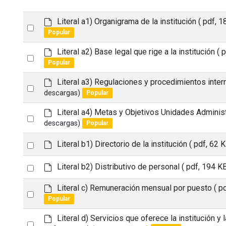
d
Literal a1) Organigrama de la institución
( pdf, 1
Select
e
Popular
an
f
a
d
Literal a2) Base legal que rige a la institución
( 
item
Select
u
e
Popular
an
l
f
t
a
d
Literal a3) Regulaciones y procedimientos inte
item
Select
u
e
descargas)
Popular
an
l
f
t
a
d
Literal a4) Metas y Objetivos Unidades Adminis
item
Select
u
e
descargas)
Popular
an
l
f
t
a
d
Select
Literal b1) Directorio de la institución
( pdf, 62 K
item
u
e
an
l
f
d
Select
Literal b2) Distributivo de personal
( pdf, 194 KB
item
t
a
e
an
u
f
d
Literal c) Remuneración mensual por puesto
( p
Select
l
item
a
e
Popular
t
u
an
f
l
a
d
Literal d) Servicios que oferece la institución y
item
Select