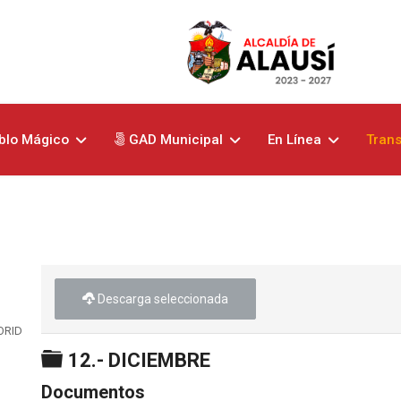
blo Mágico
GAD Municipal
En Línea
Tran
Descarga seleccionada
ORIDADES
Carpeta
12.- DICIEMBRE
Documentos