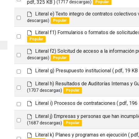
t
u
e
pdf, 325 KB )
(1717 descargas)
Popular
an
l
f
t
a
d
Literal e) Texto integro de contratos colectivos
item
Select
u
e
descargas)
Popular
an
l
f
t
a
d
Literal f1) Formularios o formatos de solicitude
item
Select
u
e
Popular
an
l
f
t
a
d
Literal f2) Solcitud de acceso a la información p
item
Select
u
e
descargas)
Popular
an
l
f
t
a
d
Select
Literal g) Presupuesto institucional
( pdf, 19 KB 
item
u
e
an
l
f
d
Literal h) Resultados de Auditorías Internas y 
Select
item
t
a
e
(1707 descargas)
Popular
u
an
f
l
a
d
Select
Literal i) Procesos de contrataciones
( pdf, 196
item
t
u
e
an
l
f
d
Literal j) Empresas y personas que han incumpl
Select
item
t
a
e
(1687 descargas)
Popular
u
an
f
l
a
d
Literal k) Planes y programas en ejecución
( pdf
item
Select