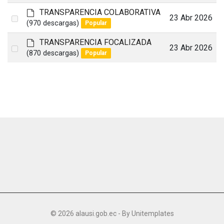
an
f
a
d
TRANSPARENCIA COLABORATIVA
item
Select
23 Abr 2026
u
e
(970 descargas)
Popular
an
l
f
t
a
d
TRANSPARENCIA FOCALIZADA
item
Select
23 Abr 2026
u
e
(870 descargas)
Popular
an
l
f
t
a
item
u
l
t
© 2026 alausi.gob.ec - By
Unitemplates