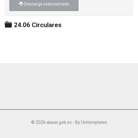
Descarga seleccionada
Carpeta
24.06 Circulares
© 2026 alausi.gob.ec - By
Unitemplates