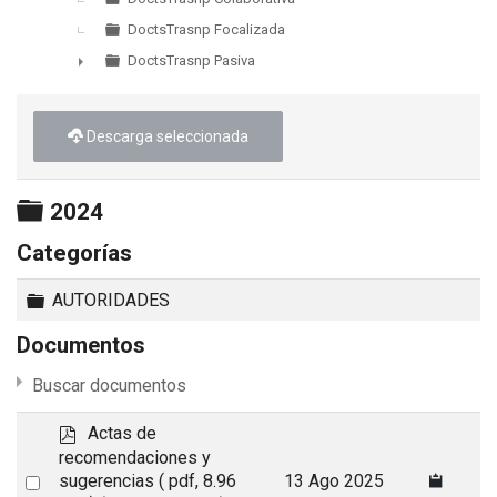
DoctsTrasnp Focalizada
DoctsTrasnp Pasiva
►
Descarga seleccionada
Carpeta
2024
Categorías
Carpeta
AUTORIDADES
Documentos
Buscar documentos
p
Actas de
d
recomendaciones y
f
Select
sugerencias
( pdf, 8.96
13 Ago 2025