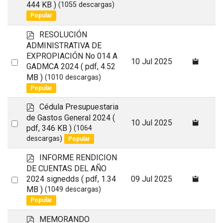
444 KB )
(1055 descargas)
an
Popular
item
p
RESOLUCIÓN
d
ADMINISTRATIVA DE
f
EXPROPIACIÓN No 014 A
Select
10 Jul 2025
GADMCA 2024
( pdf, 4.52
an
MB )
(1010 descargas)
item
Popular
p
Cédula Presupuestaria
d
de Gastos General 2024
(
Select
10 Jul 2025
f
pdf, 346 KB )
(1064
an
descargas)
Popular
item
p
INFORME RENDICION
d
DE CUENTAS DEL AÑO
f
Select
2024 signedds
( pdf, 1.34
09 Jul 2025
MB )
(1049 descargas)
an
Popular
item
p
MEMORANDO