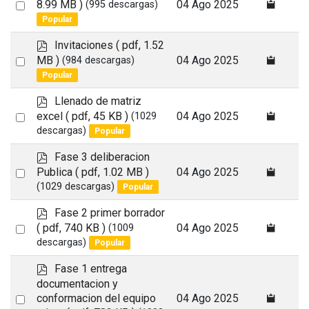
d
Select
8.99 MB )
04 Ago 2025
(995 descargas)
f
Popular
an
item
p
Invitaciones
( pdf, 1.52
d
Select
MB )
04 Ago 2025
(984 descargas)
f
Popular
an
item
p
Llenado de matriz
d
Select
excel
( pdf, 45 KB )
04 Ago 2025
(1029
f
descargas)
Popular
an
item
p
Fase 3 deliberacion
d
Select
Publica
( pdf, 1.02 MB )
04 Ago 2025
f
(1029 descargas)
Popular
an
item
p
Fase 2 primer borrador
d
Select
( pdf, 740 KB )
04 Ago 2025
(1009
f
descargas)
Popular
an
item
p
Fase 1 entrega
d
documentacion y
f
Select
conformacion del equipo
04 Ago 2025