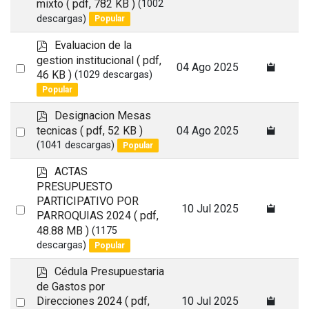
mixto
( pdf, 782 KB )
(1002
an
descargas)
Popular
item
p
Evaluacion de la
d
gestion institucional
( pdf,
Select
04 Ago 2025
f
46 KB )
(1029 descargas)
an
Popular
item
p
Designacion Mesas
d
Select
tecnicas
( pdf, 52 KB )
04 Ago 2025
f
(1041 descargas)
Popular
an
item
p
ACTAS
d
PRESUPUESTO
f
PARTICIPATIVO POR
Select
10 Jul 2025
PARROQUIAS 2024
( pdf,
an
48.88 MB )
(1175
item
descargas)
Popular
p
Cédula Presupuestaria
d
de Gastos por
f
Select
Direcciones 2024
( pdf,
10 Jul 2025