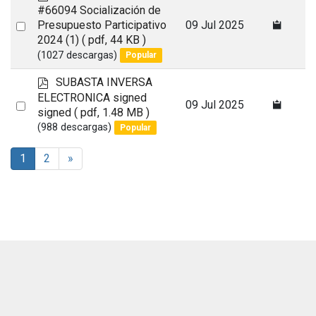
d
#66094 Socialización de
f
Select
Presupuesto Participativo
09 Jul 2025
2024 (1)
( pdf, 44 KB )
an
(1027 descargas)
Popular
item
p
SUBASTA INVERSA
d
ELECTRONICA signed
Select
09 Jul 2025
f
signed
( pdf, 1.48 MB )
an
(988 descargas)
Popular
item
1
2
»