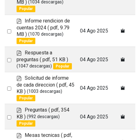
MB )
(1034 descargas)
an
Popular
×
- - - 2024
×
item
p
Informe rendicion de
d
cuentas 2024
( pdf, 9.79
Select
04 Ago 2025
f
MB )
(1070 descargas)
an
Popular
item
p
Respuesta a
d
Select
preguntas
( pdf, 51 KB )
04 Ago 2025
f
(1047 descargas)
Popular
an
calendar
item
p
Solicitud de informe
d
de cada direccion
( pdf, 45
Select
04 Ago 2025
f
KB )
(1003 descargas)
an
Popular
item
calendar
p
Preguntas
( pdf, 354
d
Select
KB )
04 Ago 2025
(992 descargas)
f
Popular
an
item
p
Mesas tecnicas
( pdf,