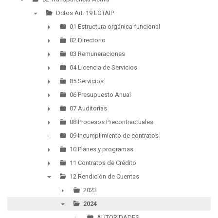
▼
Dctos Art. 19 LOTAIP
▼
01 Estructura orgánica funcional
►
02 Directorio
►
03 Remuneraciones
►
04 Licencia de Servicios
►
05 Servicios
►
06 Presupuesto Anual
►
07 Auditorias
►
08 Procesos Precontractuales
►
09 Incumplimiento de contratos
10 Planes y programas
►
11 Contratos de Crédito
►
12 Rendición de Cuentas
▼
2023
►
2024
▼
AUTORIDADES