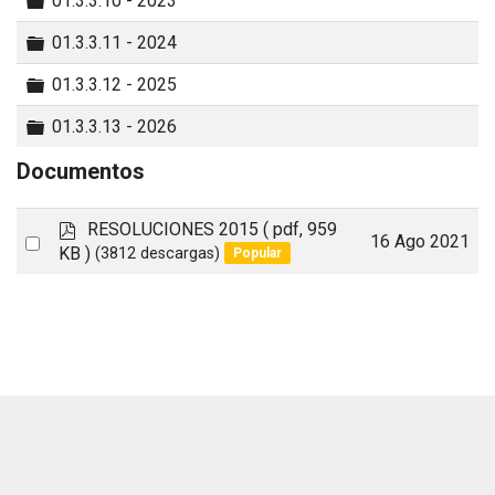
01.3.3.10 - 2023
Carpeta
01.3.3.11 - 2024
Carpeta
01.3.3.12 - 2025
Carpeta
01.3.3.13 - 2026
Documentos
p
RESOLUCIONES 2015
( pdf, 959
Select
16 Ago 2021
d
KB )
(3812 descargas)
Popular
an
f
item