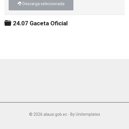
Descarga seleccionada
Carpeta
24.07 Gaceta Oficial
© 2026 alausi.gob.ec - By
Unitemplates