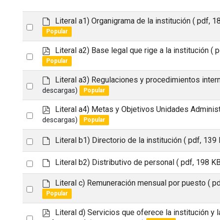
d
Literal a1) Organigrama de la institución
( pdf, 1
Select
e
Popular
an
f
a
p
Literal a2) Base legal que rige a la institución
( 
item
Select
u
d
Popular
an
l
f
t
d
Literal a3) Regulaciones y procedimientos inter
item
Select
e
descargas)
Popular
an
f
a
p
Literal a4) Metas y Objetivos Unidades Administ
item
Select
u
d
descargas)
Popular
an
l
f
t
d
Select
Literal b1) Directorio de la institución
( pdf, 139 
item
e
an
f
d
Select
Literal b2) Distributivo de personal
( pdf, 198 KB
item
a
e
an
u
f
d
Literal c) Remuneración mensual por puesto
( p
Select
l
item
a
e
Popular
t
u
an
f
l
a
p
Literal d) Servicios que oferece la institución y
item
Select