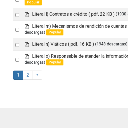
d
Popular
an
f
p
Select
Literal l) Contratos a crédito
( pdf, 22 KB )
(1930 
item
d
an
f
p
Literal m) Mecanismos de rendición de cuentas
Select
item
d
descargas)
Popular
an
f
p
Select
Literal n) Viáticos
( pdf, 16 KB )
(1948 descargas)
item
d
an
f
p
Literal o) Responsable de atender la informació
Select
item
d
descargas)
Popular
an
f
item
1
2
»