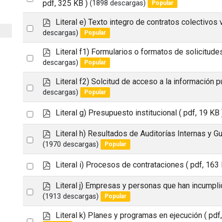
t
u
d
pdf, 325 KB )
(1898 descargas)
Popular
an
l
f
t
p
Literal e) Texto integro de contratos colectivos
item
Select
d
descargas)
Popular
an
f
p
Literal f1) Formularios o formatos de solicitude
item
Select
d
descargas)
Popular
an
f
p
Literal f2) Solcitud de acceso a la información p
item
Select
d
descargas)
Popular
an
f
p
Select
Literal g) Presupuesto institucional
( pdf, 19 KB 
item
d
an
f
p
Literal h) Resultados de Auditorías Internas y 
Select
item
d
(1970 descargas)
Popular
an
f
p
Select
Literal i) Procesos de contrataciones
( pdf, 163
item
d
an
f
p
Literal j) Empresas y personas que han incumpli
Select
item
d
(1913 descargas)
Popular
an
f
p
Literal k) Planes y programas en ejecución
( pdf
item
Select