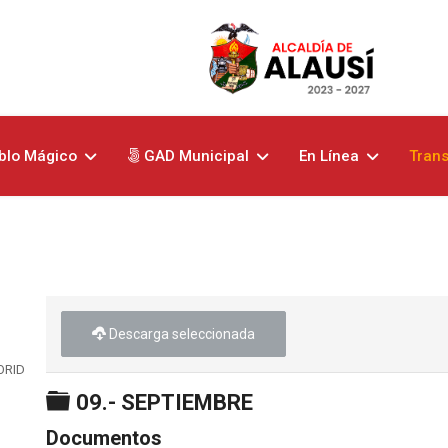
blo Mágico
GAD Municipal
En Línea
Tran
Descarga seleccionada
ORIDADES
Carpeta
09.- SEPTIEMBRE
Documentos