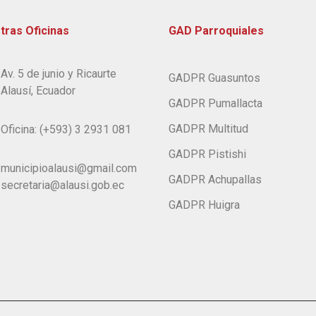
tras Oficinas
GAD Parroquiales
Av. 5 de junio y Ricaurte
GADPR Guasuntos
Alausí, Ecuador
GADPR Pumallacta
GADPR Multitud
Oficina: (+593) 3 2931 081
GADPR Pistishi
municipioalausi@gmail.com
GADPR Achupallas
secretaria@alausi.gob.ec
GADPR Huigra