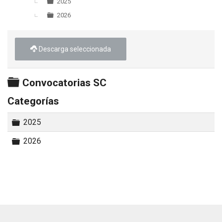
▼
2025
2026
Descarga seleccionada
Carpeta
Convocatorias SC
Categorías
Carpeta
2025
Carpeta
2026