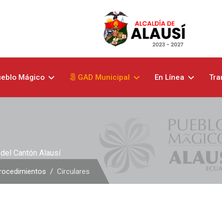
eblo Mágico
GAD Municipal
En Línea
Tra
del Cantón Alausí
rocedimientos
Circulares