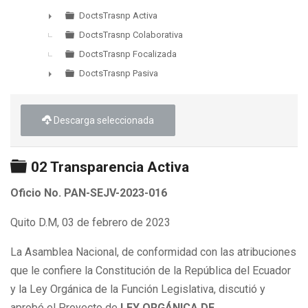
►
DoctsTrasnp Activa
►
DoctsTrasnp Colaborativa
DoctsTrasnp Focalizada
DoctsTrasnp Pasiva
►
Descarga seleccionada
Carpeta
02 Transparencia Activa
Oficio No. PAN-SEJV-2023-016
Quito D.M, 03 de febrero de 2023
La Asamblea Nacional, de conformidad con las atribuciones
que le confiere la Constitución de la República del Ecuador
y la Ley Orgánica de la Función Legislativa, discutió y
aprobó el Proyecto de
LEY ORGÁNICA DE