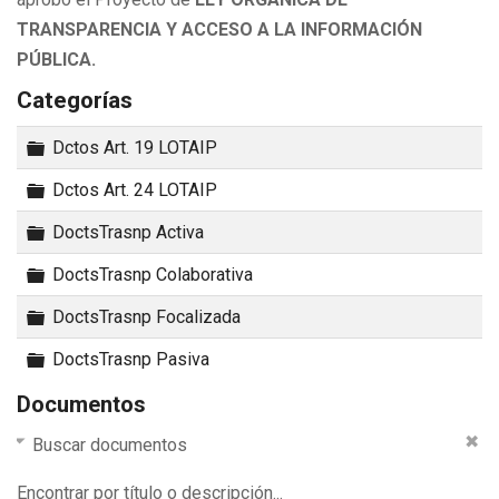
TRANSPARENCIA Y ACCESO A LA INFORMACIÓN
PÚBLICA.
Categorías
Carpeta
Dctos Art. 19 LOTAIP
Carpeta
Dctos Art. 24 LOTAIP
Carpeta
DoctsTrasnp Activa
Carpeta
DoctsTrasnp Colaborativa
Carpeta
DoctsTrasnp Focalizada
Carpeta
DoctsTrasnp Pasiva
Documentos
Buscar documentos
Encontrar por título o descripción...