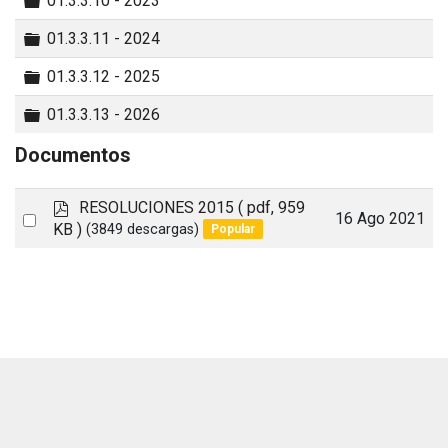
01.3.3.10 - 2023
Carpeta
01.3.3.11 - 2024
Carpeta
01.3.3.12 - 2025
Carpeta
01.3.3.13 - 2026
Documentos
p
RESOLUCIONES 2015
( pdf, 959
Select
16 Ago 2021
d
KB )
(3849 descargas)
Popular
an
f
item