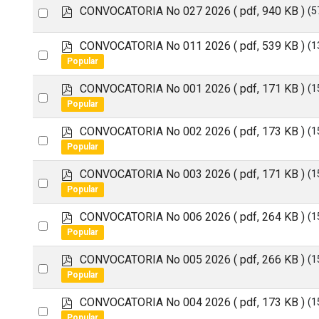
item
p
Select
CONVOCATORIA No 027 2026
( pdf, 940 KB )
(5
d
an
f
p
CONVOCATORIA No 011 2026
( pdf, 539 KB )
(1
item
Select
d
Popular
an
f
p
CONVOCATORIA No 001 2026
( pdf, 171 KB )
(1
item
Select
d
Popular
an
f
p
CONVOCATORIA No 002 2026
( pdf, 173 KB )
(1
item
Select
d
Popular
an
f
p
CONVOCATORIA No 003 2026
( pdf, 171 KB )
(1
item
Select
d
Popular
an
f
p
CONVOCATORIA No 006 2026
( pdf, 264 KB )
(1
item
Select
d
Popular
an
f
p
CONVOCATORIA No 005 2026
( pdf, 266 KB )
(1
item
Select
d
Popular
an
f
p
CONVOCATORIA No 004 2026
( pdf, 173 KB )
(1
item
Select
d
Popular