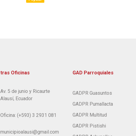
an
f
item
tras Oficinas
GAD Parroquiales
Av. 5 de junio y Ricaurte
GADPR Guasuntos
Alausí, Ecuador
GADPR Pumallacta
GADPR Multitud
Oficina: (+593) 3 2931 081
GADPR Pistishi
municipioalausi@gmail.com