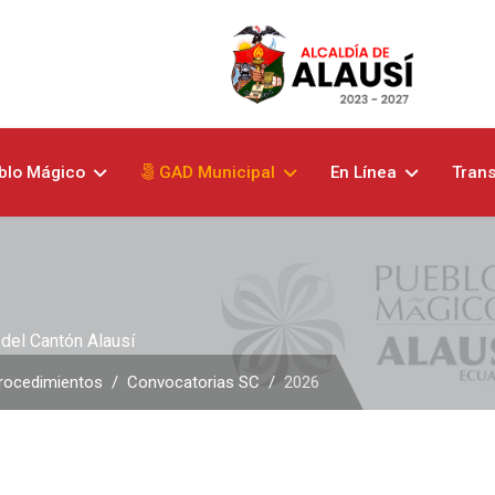
blo Mágico
GAD Municipal
En Línea
Tran
del Cantón Alausí
rocedimientos
Convocatorias SC
2026