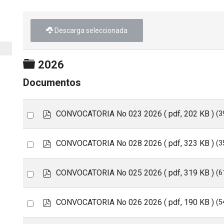
Descarga seleccionada
Carpeta
2026
Documentos
p
Select
CONVOCATORIA No 023 2026
( pdf, 202 KB )
(3
d
an
f
item
p
Select
CONVOCATORIA No 028 2026
( pdf, 323 KB )
(3
d
an
f
item
p
Select
CONVOCATORIA No 025 2026
( pdf, 319 KB )
(6
d
an
f
item
p
Select
CONVOCATORIA No 026 2026
( pdf, 190 KB )
(5
d
an
f