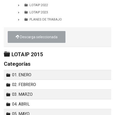
►
LOTAIP 2022
►
LOTAIP 2023
►
PLANES DE TRABAJO
►
Descarga seleccionada
Carpeta
LOTAIP 2015
Categorías
Carpeta
01. ENERO
Carpeta
02. FEBRERO
Carpeta
03. MARZO
Carpeta
04. ABRIL
Carpeta
05. MAYO