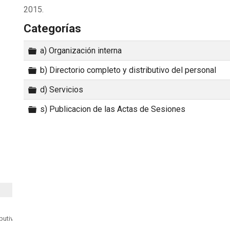
2015.
Categorías
Carpeta
a) Organización interna
Carpeta
b) Directorio completo y distributivo del personal
Carpeta
d) Servicios
Carpeta
s) Publicacion de las Actas de Sesiones
ibutivo del personal