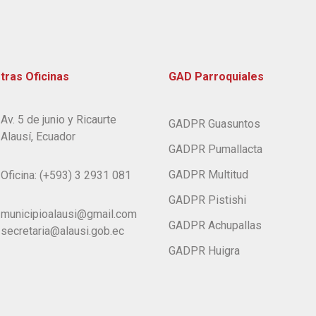
tras Oficinas
GAD Parroquiales
Av. 5 de junio y Ricaurte
GADPR Guasuntos
Alausí, Ecuador
GADPR Pumallacta
GADPR Multitud
Oficina: (+593) 3 2931 081
GADPR Pistishi
municipioalausi@gmail.com
GADPR Achupallas
secretaria@alausi.gob.ec
GADPR Huigra