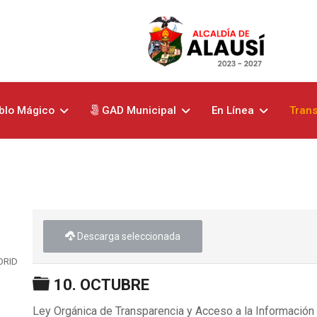
blo Mágico
GAD Municipal
En Línea
Tran
Descarga seleccionada
ORIDADES
Carpeta
10. OCTUBRE
Ley Orgánica de Transparencia y Acceso a la Información