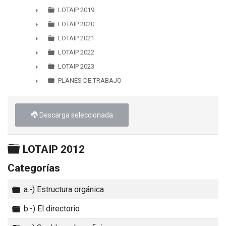
►
LOTAIP 2019
►
LOTAIP 2020
►
LOTAIP 2021
►
LOTAIP 2022
►
LOTAIP 2023
►
PLANES DE TRABAJO
►
Descarga seleccionada
Carpeta
LOTAIP 2012
Categorías
Carpeta
a.-) Estructura orgánica
Carpeta
b.-) El directorio