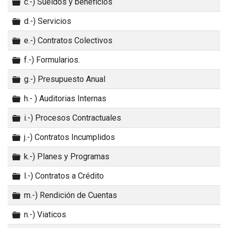
Carpeta
c.-) Sueldos y beneficios
Carpeta
d.-) Servicios
Carpeta
e.-) Contratos Colectivos
Carpeta
f.-) Formularios.
Carpeta
g.-) Presupuesto Anual
Carpeta
h.- ) Auditorias Internas
Carpeta
i.-) Procesos Contractuales
Carpeta
j.-) Contratos Incumplidos
Carpeta
k.-) Planes y Programas
Carpeta
l.-) Contratos a Crédito
Carpeta
m.-) Rendición de Cuentas
Carpeta
n.-) Viaticos