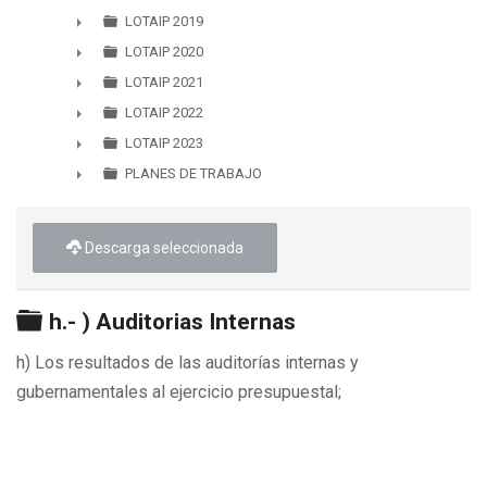
►
LOTAIP 2019
►
LOTAIP 2020
►
LOTAIP 2021
►
LOTAIP 2022
►
LOTAIP 2023
►
PLANES DE TRABAJO
►
Descarga seleccionada
Carpeta
h.- ) Auditorias Internas
h) Los resultados de las auditorías internas y
gubernamentales al ejercicio presupuestal;