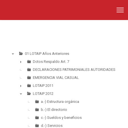
01 LOTAIP Años Anteriores
▼
Dctos Respaldo Art. 7
►
DECLARACIONES PATRIMONIALES AUTORIDADES
EMERGENCIA VIAL CASUAL
LOTAIP 2011
►
LOTAIP 2012
▼
a.-) Estructura orgánica
b.-) El directorio
c.-) Sueldos y beneficios
d.-) Servicios