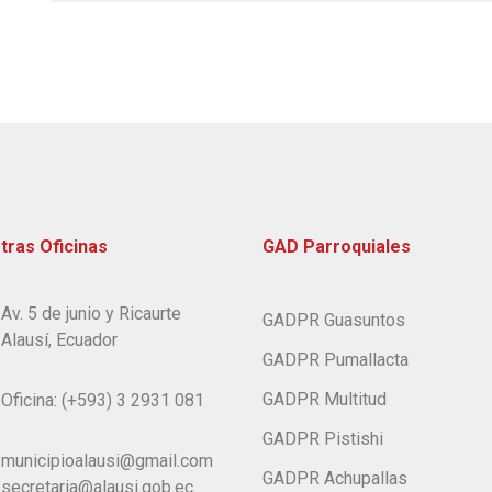
tras Oficinas
GAD Parroquiales
Av. 5 de junio y Ricaurte
GADPR Guasuntos
Alausí, Ecuador
GADPR Pumallacta
GADPR Multitud
Oficina: (+593) 3 2931 081
GADPR Pistishi
municipioalausi@gmail.com
GADPR Achupallas
secretaria@alausi.gob.ec