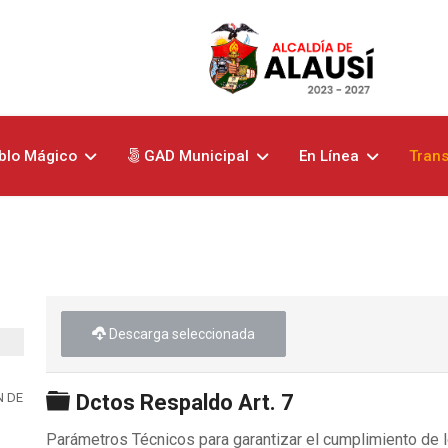
blo Mágico
GAD Municipal
En Línea
Tran
Descarga seleccionada
Carpeta
N DE DERECHOS
Dctos Respaldo Art. 7
Parámetros Técnicos para garantizar el cumplimiento de los