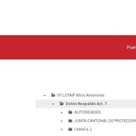
Pue
01 LOTAIP Años Anteriores
▼
Dctos Respaldo Art. 7
▼
AUTORIDADES
►
JUNTA CANTONAL DE PROTECCIO
►
Literal a.-)