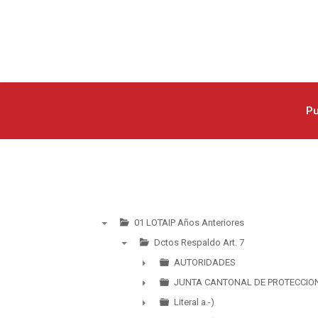
Pu
01 LOTAIP Años Anteriores
▼
Dctos Respaldo Art. 7
▼
AUTORIDADES
►
JUNTA CANTONAL DE PROTECCIO
►
Literal a.-)