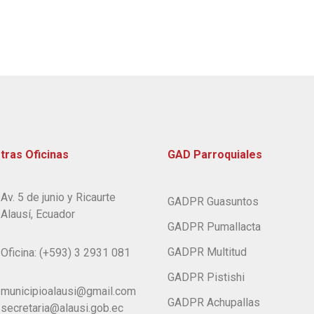
tras Oficinas
GAD Parroquiales
Av. 5 de junio y Ricaurte
GADPR Guasuntos
Alausí, Ecuador
GADPR Pumallacta
GADPR Multitud
Oficina: (+593) 3 2931 081
GADPR Pistishi
municipioalausi@gmail.com
GADPR Achupallas
secretaria@alausi.gob.ec