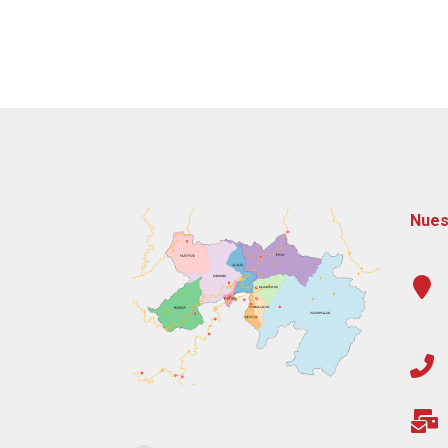
►
Nues