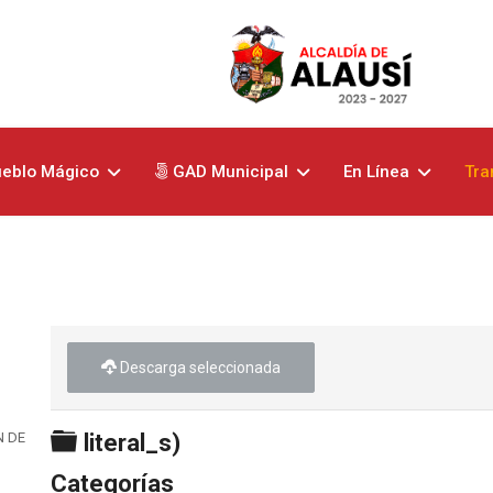
eblo Mágico
GAD Municipal
En Línea
Tra
Descarga seleccionada
Carpeta
N DE DERECHOS
literal_s)
Categorías