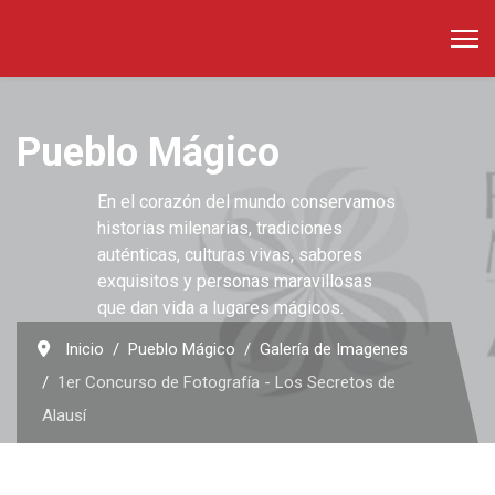
Pueblo Mágico
En el corazón del mundo conservamos
historias milenarias, tradiciones
auténticas, culturas vivas, sabores
exquisitos y personas maravillosas
que dan vida a lugares mágicos.
Inicio
Pueblo Mágico
Galería de Imagenes
1er Concurso de Fotografía - Los Secretos de
Alausí