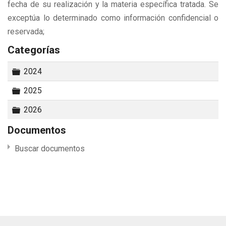
fecha de su realización y la materia específica tratada. Se
exceptúa lo determinado como información confidencial o
reservada;
Categorías
Carpeta
2024
Carpeta
2025
Carpeta
2026
Documentos
Buscar documentos
×
- - 17 Audiencias y Reuniones
×