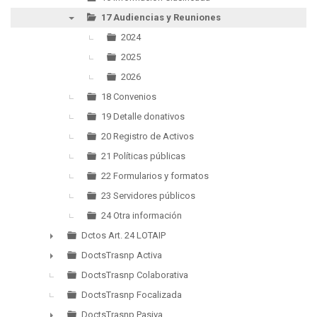
17 Audiencias y Reuniones
▼
2024
2025
2026
18 Convenios
19 Detalle donativos
20 Registro de Activos
21 Políticas públicas
22 Formularios y formatos
23 Servidores públicos
24 Otra información
Dctos Art. 24 LOTAIP
►
DoctsTrasnp Activa
►
DoctsTrasnp Colaborativa
DoctsTrasnp Focalizada
DoctsTrasnp Pasiva