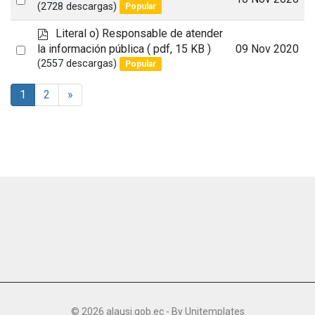
d
(2728 descargas)
Popular
an
f
p
Literal o) Responsable de atender
item
d
Select
la información pública
( pdf, 15 KB )
09 Nov 2020
f
(2557 descargas)
Popular
an
item
1
2
»
© 2026 alausi.gob.ec - By
Unitemplates