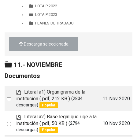
►
LOTAIP 2022
►
LOTAIP 2023
►
PLANES DE TRABAJO
►
Descarga seleccionada
Carpeta
11.- NOVIEMBRE
Documentos
p
Literal a1) Organigrama de la
d
Select
institución
( pdf, 212 KB )
11 Nov 2020
(2804
f
descargas)
Popular
an
item
p
Literal a2) Base legal que rige a la
d
Select
institución
( pdf, 50 KB )
10 Nov 2020
(2794
f
descargas)
Popular
an