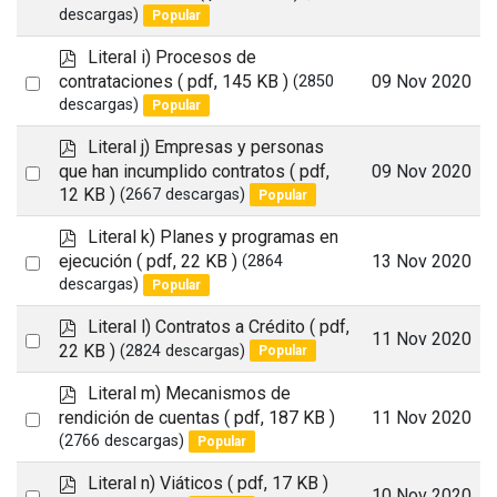
an
descargas)
Popular
item
p
Literal i) Procesos de
d
Select
contrataciones
( pdf, 145 KB )
09 Nov 2020
(2850
f
descargas)
Popular
an
item
p
Literal j) Empresas y personas
d
Select
que han incumplido contratos
( pdf,
09 Nov 2020
f
12 KB )
(2667 descargas)
Popular
an
item
p
Literal k) Planes y programas en
d
Select
ejecución
( pdf, 22 KB )
13 Nov 2020
(2864
f
descargas)
Popular
an
item
p
Literal l) Contratos a Crédito
( pdf,
Select
11 Nov 2020
d
22 KB )
(2824 descargas)
Popular
an
f
p
Literal m) Mecanismos de
item
d
Select
rendición de cuentas
( pdf, 187 KB )
11 Nov 2020
f
(2766 descargas)
Popular
an
item
p
Literal n) Viáticos
( pdf, 17 KB )
Select
10 Nov 2020