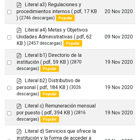
item
p
Literal a3) Regulaciones y
d
Select
procedimientos internos
( pdf, 17 KB
20 Nov 2020
f
)
(2746 descargas)
Popular
an
item
p
Literal a4) Metas y Objetivos
d
Select
Unidades Administrativas
( pdf, 62
09 Nov 2020
f
KB )
(2457 descargas)
Popular
an
item
p
Literal b1) Directorio de la
d
Select
institución
( pdf, 59 KB )
19 Nov 2020
(2870
f
descargas)
Popular
an
item
p
Literal b2) Distributivo de
d
Select
personal
( pdf, 184 KB )
19 Nov 2020
(3026
f
descargas)
Popular
an
item
p
Literal c) Remuneración mensual
d
Select
por puesto
( pdf, 394 KB )
19 Nov 2020
(2816
f
descargas)
Popular
an
item
p
Literal d) Servicios que ofrece la
d
institución y la forma de acceder a