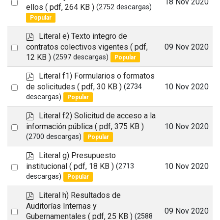
Select
18 Nov 2020
f
ellos
( pdf, 264 KB )
(2752 descargas)
an
Popular
item
p
Literal e) Texto integro de
d
Select
contratos colectivos vigentes
( pdf,
09 Nov 2020
f
12 KB )
(2597 descargas)
Popular
an
item
p
Literal f1) Formularios o formatos
d
Select
de solicitudes
( pdf, 30 KB )
10 Nov 2020
(2734
f
descargas)
Popular
an
item
p
Literal f2) Solicitud de acceso a la
d
Select
información pública
( pdf, 375 KB )
10 Nov 2020
f
(2700 descargas)
Popular
an
item
p
Literal g) Presupuesto
d
Select
institucional
( pdf, 18 KB )
10 Nov 2020
(2713
f
descargas)
Popular
an
item
p
Literal h) Resultados de
d
Auditorías Internas y
Select
09 Nov 2020
f
Gubernamentales
( pdf, 25 KB )
(2588