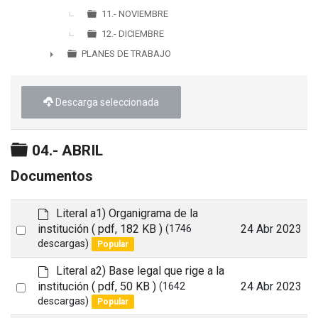
11.- NOVIEMBRE
12.- DICIEMBRE
PLANES DE TRABAJO
►
Descarga seleccionada
Carpeta
04.- ABRIL
Documentos
d
Literal a1) Organigrama de la
e
Select
institución
( pdf, 182 KB )
24 Abr 2023
(1746
f
descargas)
Popular
an
a
item
u
d
Literal a2) Base legal que rige a la
l
e
Select
institución
( pdf, 50 KB )
24 Abr 2023
(1642
t
f
descargas)
Popular
an
a