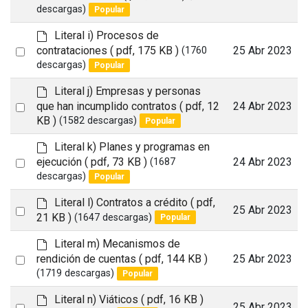
a
an
descargas)
Popular
u
item
l
d
Literal i) Procesos de
t
e
Select
contrataciones
( pdf, 175 KB )
25 Abr 2023
(1760
f
descargas)
Popular
an
a
item
u
d
Literal j) Empresas y personas
l
e
Select
que han incumplido contratos
( pdf, 12
24 Abr 2023
t
f
KB )
(1582 descargas)
Popular
an
a
item
u
d
Literal k) Planes y programas en
l
e
Select
ejecución
( pdf, 73 KB )
24 Abr 2023
(1687
t
f
descargas)
Popular
an
a
item
u
d
Literal l) Contratos a crédito
( pdf,
Select
25 Abr 2023
l
e
21 KB )
(1647 descargas)
Popular
t
an
f
a
d
Literal m) Mecanismos de
item
u
e
Select
rendición de cuentas
( pdf, 144 KB )
25 Abr 2023
l
f
(1719 descargas)
Popular
an
t
a
item
u
d
Literal n) Viáticos
( pdf, 16 KB )
Select
25 Abr 2023