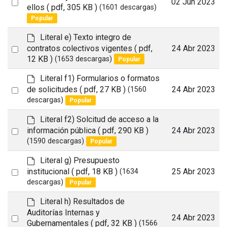
Select
02 Jun 2023
t
f
ellos
( pdf, 305 KB )
(1601 descargas)
an
Popular
item
d
Literal e) Texto integro de
e
Select
contratos colectivos vigentes
( pdf,
24 Abr 2023
f
12 KB )
(1653 descargas)
Popular
an
a
item
u
d
Literal f1) Formularios o formatos
l
e
Select
de solicitudes
( pdf, 27 KB )
24 Abr 2023
(1560
t
f
descargas)
Popular
an
a
item
u
d
Literal f2) Solcitud de acceso a la
l
e
Select
información pública
( pdf, 290 KB )
24 Abr 2023
t
f
(1590 descargas)
Popular
an
a
item
u
d
Literal g) Presupuesto
l
e
Select
institucional
( pdf, 18 KB )
25 Abr 2023
(1634
t
f
descargas)
Popular
an
a
item
u
d
Literal h) Resultados de
l
e
Auditorías Internas y
Select
24 Abr 2023
t
f
Gubernamentales
( pdf, 32 KB )
(1566