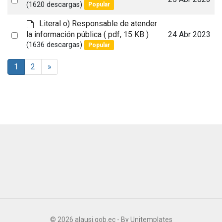
l
e
(1620 descargas)
Popular
t
an
f
a
d
Literal o) Responsable de atender
item
u
e
Select
la información pública
( pdf, 15 KB )
24 Abr 2023
l
f
(1636 descargas)
Popular
an
t
a
item
u
1
2
»
l
t
© 2026 alausi.gob.ec - By
Unitemplates