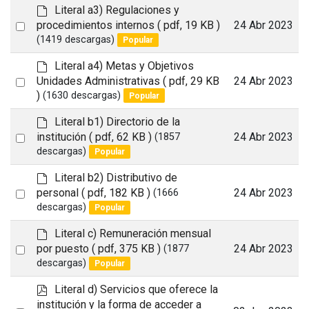
item
u
d
Literal a3) Regulaciones y
l
e
Select
procedimientos internos
( pdf, 19 KB )
24 Abr 2023
t
f
(1419 descargas)
Popular
an
a
item
u
d
Literal a4) Metas y Objetivos
l
e
Select
Unidades Administrativas
( pdf, 29 KB
24 Abr 2023
t
f
)
(1630 descargas)
Popular
an
a
item
u
d
Literal b1) Directorio de la
l
e
Select
institución
( pdf, 62 KB )
24 Abr 2023
(1857
t
f
descargas)
Popular
an
a
item
u
d
Literal b2) Distributivo de
l
e
Select
personal
( pdf, 182 KB )
24 Abr 2023
(1666
t
f
descargas)
Popular
an
a
item
u
d
Literal c) Remuneración mensual
l
e
Select
por puesto
( pdf, 375 KB )
24 Abr 2023
(1877
t
f
descargas)
Popular
an
a
item
u
p
Literal d) Servicios que oferece la
l
d
institución y la forma de acceder a