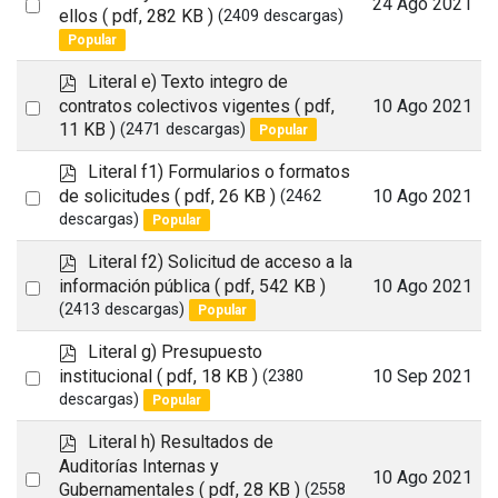
Select
24 Ago 2021
f
ellos
( pdf, 282 KB )
(2409 descargas)
an
Popular
item
p
Literal e) Texto integro de
d
Select
contratos colectivos vigentes
( pdf,
10 Ago 2021
f
11 KB )
(2471 descargas)
Popular
an
item
p
Literal f1) Formularios o formatos
d
Select
de solicitudes
( pdf, 26 KB )
10 Ago 2021
(2462
f
descargas)
Popular
an
item
p
Literal f2) Solicitud de acceso a la
d
Select
información pública
( pdf, 542 KB )
10 Ago 2021
f
(2413 descargas)
Popular
an
item
p
Literal g) Presupuesto
d
Select
institucional
( pdf, 18 KB )
10 Sep 2021
(2380
f
descargas)
Popular
an
item
p
Literal h) Resultados de
d
Auditorías Internas y
Select
10 Ago 2021
f
Gubernamentales
( pdf, 28 KB )
(2558