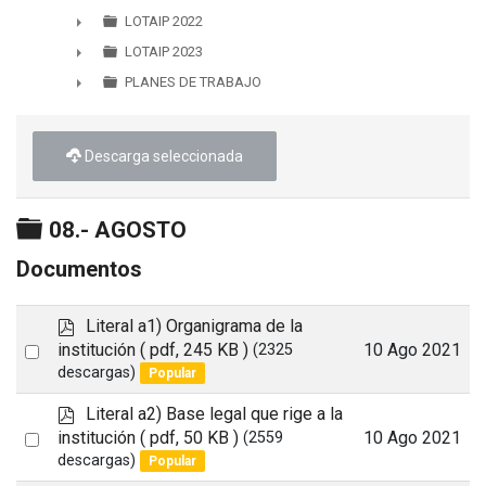
LOTAIP 2022
►
LOTAIP 2023
►
PLANES DE TRABAJO
►
Descarga seleccionada
Carpeta
08.- AGOSTO
Documentos
p
Literal a1) Organigrama de la
d
Select
institución
( pdf, 245 KB )
10 Ago 2021
(2325
f
descargas)
Popular
an
item
p
Literal a2) Base legal que rige a la
d
Select
institución
( pdf, 50 KB )
10 Ago 2021
(2559
f
descargas)
Popular
an