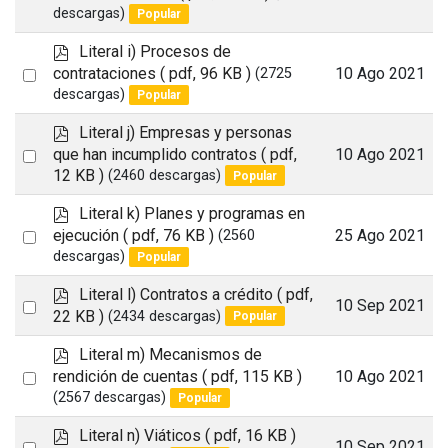
an
descargas)
Popular
item
p
Literal i) Procesos de
d
Select
contrataciones
( pdf, 96 KB )
10 Ago 2021
(2725
f
descargas)
Popular
an
item
p
Literal j) Empresas y personas
d
Select
que han incumplido contratos
( pdf,
10 Ago 2021
f
12 KB )
(2460 descargas)
Popular
an
item
p
Literal k) Planes y programas en
d
Select
ejecución
( pdf, 76 KB )
25 Ago 2021
(2560
f
descargas)
Popular
an
item
p
Literal l) Contratos a crédito
( pdf,
Select
10 Sep 2021
d
22 KB )
(2434 descargas)
Popular
an
f
p
Literal m) Mecanismos de
item
d
Select
rendición de cuentas
( pdf, 115 KB )
10 Ago 2021
f
(2567 descargas)
Popular
an
item
p
Literal n) Viáticos
( pdf, 16 KB )
Select
10 Sep 2021