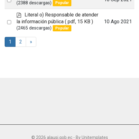
d
(2388 descargas)
Popular
an
f
p
Literal o) Responsable de atender
item
d
Select
la información pública
( pdf, 15 KB )
10 Ago 2021
f
(2465 descargas)
Popular
an
item
1
2
»
© 2026 alausi.gob.ec - By
Unitemplates