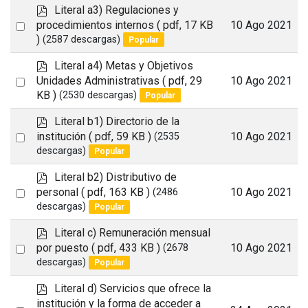
item
p
Literal a3) Regulaciones y
d
Select
procedimientos internos
( pdf, 17 KB
10 Ago 2021
f
)
(2587 descargas)
Popular
an
item
p
Literal a4) Metas y Objetivos
d
Select
Unidades Administrativas
( pdf, 29
10 Ago 2021
f
KB )
(2530 descargas)
Popular
an
item
p
Literal b1) Directorio de la
d
Select
institución
( pdf, 59 KB )
10 Ago 2021
(2535
f
descargas)
Popular
an
item
p
Literal b2) Distributivo de
d
Select
personal
( pdf, 163 KB )
10 Ago 2021
(2486
f
descargas)
Popular
an
item
p
Literal c) Remuneración mensual
d
Select
por puesto
( pdf, 433 KB )
10 Ago 2021
(2678
f
descargas)
Popular
an
item
p
Literal d) Servicios que ofrece la
d
institución y la forma de acceder a