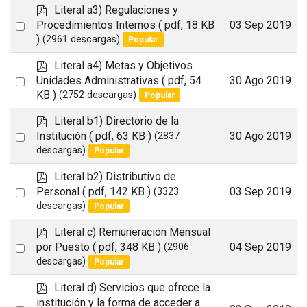
item
p
Literal a3) Regulaciones y
d
Select
Procedimientos Internos
( pdf, 18 KB
03 Sep 2019
f
)
(2961 descargas)
Popular
an
item
p
Literal a4) Metas y Objetivos
d
Select
Unidades Administrativas
( pdf, 54
30 Ago 2019
f
KB )
(2752 descargas)
Popular
an
item
p
Literal b1) Directorio de la
d
Select
Institución
( pdf, 63 KB )
30 Ago 2019
(2837
f
descargas)
Popular
an
item
p
Literal b2) Distributivo de
d
Select
Personal
( pdf, 142 KB )
03 Sep 2019
(3323
f
descargas)
Popular
an
item
p
Literal c) Remuneración Mensual
d
Select
por Puesto
( pdf, 348 KB )
04 Sep 2019
(2906
f
descargas)
Popular
an
item
p
Literal d) Servicios que ofrece la
d
institución y la forma de acceder a