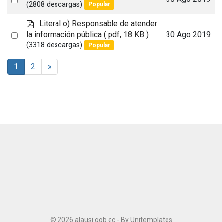
d
(2808 descargas)
Popular
an
f
p
Literal o) Responsable de atender
item
d
Select
la información pública
( pdf, 18 KB )
30 Ago 2019
f
(3318 descargas)
Popular
an
item
1
2
»
© 2026 alausi.gob.ec - By
Unitemplates