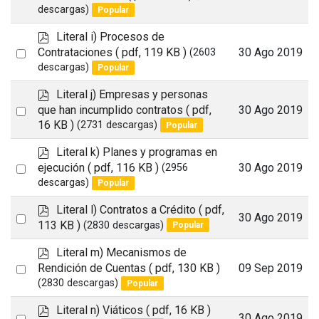
an
descargas)
Popular
item
p
Literal i) Procesos de
d
Select
Contrataciones
( pdf, 119 KB )
30 Ago 2019
(2603
f
descargas)
Popular
an
item
p
Literal j) Empresas y personas
d
Select
que han incumplido contratos
( pdf,
30 Ago 2019
f
16 KB )
(2731 descargas)
Popular
an
item
p
Literal k) Planes y programas en
d
Select
ejecución
( pdf, 116 KB )
30 Ago 2019
(2956
f
descargas)
Popular
an
item
p
Literal l) Contratos a Crédito
( pdf,
Select
30 Ago 2019
d
113 KB )
(2830 descargas)
Popular
an
f
p
Literal m) Mecanismos de
item
d
Select
Rendición de Cuentas
( pdf, 130 KB )
09 Sep 2019
f
(2830 descargas)
Popular
an
item
p
Literal n) Viáticos
( pdf, 16 KB )
Select
30 Ago 2019