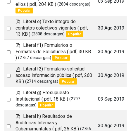
Select
03 Sep 2019
f
ellos
( pdf, 204 KB )
(2804 descargas)
an
Popular
item
p
Literal e) Texto integro de
d
Select
contratos colectivos vigentes
( pdf,
30 Ago 2019
f
13 KB )
(2808 descargas)
Popular
an
item
p
Literal f1) Formularios o
d
Select
Formatos de Solicitudes
( pdf, 30 KB
30 Ago 2019
f
)
(2757 descargas)
Popular
an
item
p
Literal f2) Formulario solicitud
d
Select
acceso información pública
( pdf, 260
30 Ago 2019
f
KB )
(2714 descargas)
Popular
an
item
p
Literal g) Presupuesto
d
Select
Institucional
( pdf, 18 KB )
03 Sep 2019
(2797
f
descargas)
Popular
an
item
p
Literal h) Resultados de
d
Auditorías Internas y
Select
30 Ago 2019
f
Gubernamentales
( pdf, 25 KB )
(2756