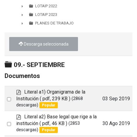
►
LOTAIP 2022
►
LOTAIP 2023
►
PLANES DE TRABAJO
►
Descarga seleccionada
Carpeta
09.- SEPTIEMBRE
Documentos
p
Literal a1) Organigrama de la
d
Select
Institución
( pdf, 239 KB )
03 Sep 2019
(2868
f
descargas)
Popular
an
item
p
Literal a2) Base legal que rige a la
d
Select
institución
( pdf, 46 KB )
30 Ago 2019
(2853
f
descargas)
Popular
an