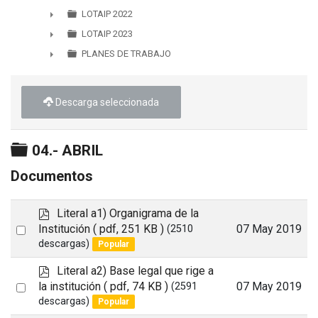
►
LOTAIP 2022
►
LOTAIP 2023
►
PLANES DE TRABAJO
►
Descarga seleccionada
Carpeta
04.- ABRIL
Documentos
p
Literal a1) Organigrama de la
d
Select
Institución
( pdf, 251 KB )
07 May 2019
(2510
f
descargas)
Popular
an
item
p
Literal a2) Base legal que rige a
d
Select
la institución
( pdf, 74 KB )
07 May 2019
(2591
f
descargas)
Popular
an