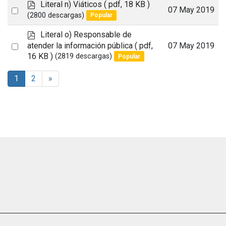
item
p
Literal n) Viáticos
( pdf, 18 KB )
Select
07 May 2019
d
(2800 descargas)
Popular
an
f
p
Literal o) Responsable de
item
d
Select
atender la información pública
( pdf,
07 May 2019
f
16 KB )
(2819 descargas)
Popular
an
item
1
2
»