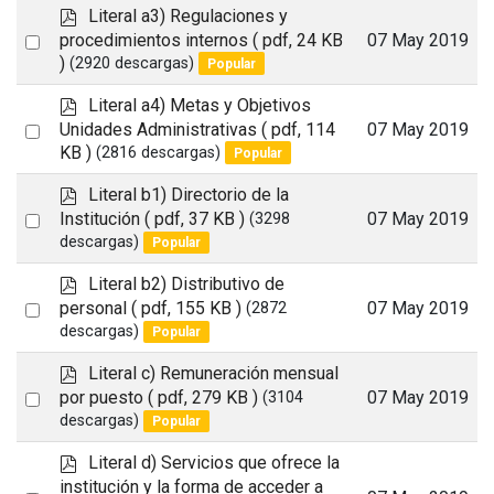
item
p
Literal a3) Regulaciones y
d
Select
procedimientos internos
( pdf, 24 KB
07 May 2019
f
)
(2920 descargas)
Popular
an
item
p
Literal a4) Metas y Objetivos
d
Select
Unidades Administrativas
( pdf, 114
07 May 2019
f
KB )
(2816 descargas)
Popular
an
item
p
Literal b1) Directorio de la
d
Select
Institución
( pdf, 37 KB )
07 May 2019
(3298
f
descargas)
Popular
an
item
p
Literal b2) Distributivo de
d
Select
personal
( pdf, 155 KB )
07 May 2019
(2872
f
descargas)
Popular
an
item
p
Literal c) Remuneración mensual
d
Select
por puesto
( pdf, 279 KB )
07 May 2019
(3104
f
descargas)
Popular
an
item
p
Literal d) Servicios que ofrece la
d
institución y la forma de acceder a