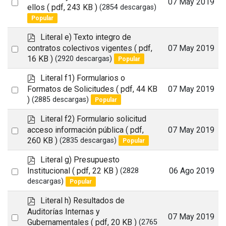
Select
07 May 2019
f
ellos
( pdf, 243 KB )
(2854 descargas)
an
Popular
item
p
Literal e) Texto integro de
d
Select
contratos colectivos vigentes
( pdf,
07 May 2019
f
16 KB )
(2920 descargas)
Popular
an
item
p
Literal f1) Formularios o
d
Select
Formatos de Solicitudes
( pdf, 44 KB
07 May 2019
f
)
(2885 descargas)
Popular
an
item
p
Literal f2) Formulario solicitud
d
Select
acceso información pública
( pdf,
07 May 2019
f
260 KB )
(2835 descargas)
Popular
an
item
p
Literal g) Presupuesto
d
Select
Institucional
( pdf, 22 KB )
06 Ago 2019
(2828
f
descargas)
Popular
an
item
p
Literal h) Resultados de
d
Auditorías Internas y
Select
07 May 2019
f
Gubernamentales
( pdf, 20 KB )
(2765