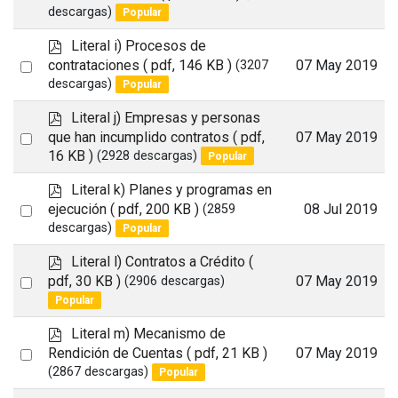
an
descargas)
Popular
item
p
Literal i) Procesos de
d
Select
contrataciones
( pdf, 146 KB )
07 May 2019
(3207
f
descargas)
Popular
an
item
p
Literal j) Empresas y personas
d
Select
que han incumplido contratos
( pdf,
07 May 2019
f
16 KB )
(2928 descargas)
Popular
an
item
p
Literal k) Planes y programas en
d
Select
ejecución
( pdf, 200 KB )
08 Jul 2019
(2859
f
descargas)
Popular
an
item
p
Literal l) Contratos a Crédito
(
d
Select
pdf, 30 KB )
07 May 2019
(2906 descargas)
f
Popular
an
item
p
Literal m) Mecanismo de
d
Select
Rendición de Cuentas
( pdf, 21 KB )
07 May 2019
f
(2867 descargas)
Popular
an