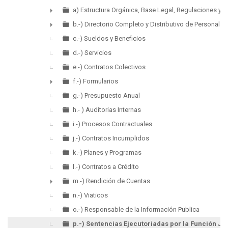
a) Estructura Orgánica, Base Legal, Regulaciones y P
►
b.-) Directorio Completo y Distributivo de Personal
►
c.-) Sueldos y Beneficios
d.-) Servicios
e.-) Contratos Colectivos
f.-) Formularios
►
g.-) Presupuesto Anual
h.- ) Auditorias Internas
i.-) Procesos Contractuales
j.-) Contratos Incumplidos
k.-) Planes y Programas
l.-) Contratos a Crédito
m.-) Rendición de Cuentas
►
n.-) Viaticos
o.-) Responsable de la Información Publica
p.-) Sentencias Ejecutoriadas por la Función Jud