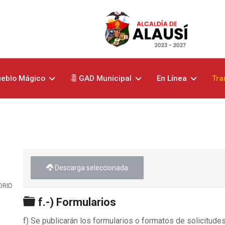
eblo Mágico
GAD Municipal
En Línea
Tra
Descarga seleccionada
ORIDADES
Carpeta
f.-) Formularios
f) Se publicarán los formularios o formatos de solicitude