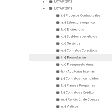
►
LOTAIP 2012
►
LOTAIP 2013
▼
i.-) Procesos Contractuales
a.-) Estructura orgánica
b.-) El directorio
c.-) Sueldos y beneficios
d.-) Servicios
e.-) Contratos Colectivos
f.-) Formularios
g.-) Presupuesto Anual
h.- ) Auditorias Internas
j.-) Contratos Incumplidos
k.-) Planes y Programas
l.-) Contratos a Crédito
m.-) Rendición de Cuentas
n.-) Viaticos