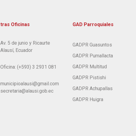
tras Oficinas
GAD Parroquiales
Av. 5 de junio y Ricaurte
GADPR Guasuntos
Alausí, Ecuador
GADPR Pumallacta
GADPR Multitud
Oficina: (+593) 3 2931 081
GADPR Pistishi
municipioalausi@gmail.com
GADPR Achupallas
secretaria@alausi.gob.ec
GADPR Huigra