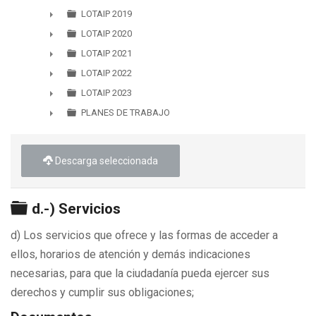
►
LOTAIP 2019
►
LOTAIP 2020
►
LOTAIP 2021
►
LOTAIP 2022
►
LOTAIP 2023
►
PLANES DE TRABAJO
►
Descarga seleccionada
Carpeta
d.-) Servicios
d) Los servicios que ofrece y las formas de acceder a
ellos, horarios de atención y demás indicaciones
necesarias, para que la ciudadanía pueda ejercer sus
derechos y cumplir sus obligaciones;