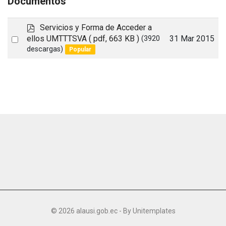
Documentos
p
Servicios y Forma de Acceder a
d
Select
ellos UMTTTSVA
( pdf, 663 KB )
31 Mar 2015
(3920
f
descargas)
Popular
an
item
© 2026 alausi.gob.ec - By
Unitemplates