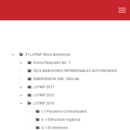
01 LOTAIP Años Anteriores
▼
Dctos Respaldo Art. 7
►
DECLARACIONES PATRIMONIALES AUTORIDADES
EMERGENCIA VIAL CASUAL
LOTAIP 2011
►
LOTAIP 2012
►
LOTAIP 2013
▼
i.-) Procesos Contractuales
a.-) Estructura orgánica
b.-) El directorio