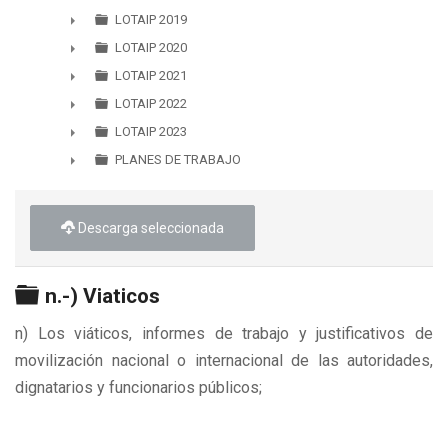
►
LOTAIP 2019
►
LOTAIP 2020
►
LOTAIP 2021
►
LOTAIP 2022
►
LOTAIP 2023
►
PLANES DE TRABAJO
►
Descarga seleccionada
Carpeta
n.-) Viaticos
n) Los viáticos, informes de trabajo y justificativos de
movilización nacional o internacional de las autoridades,
dignatarios y funcionarios públicos;