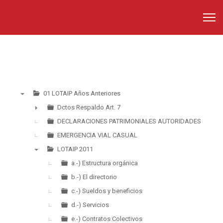
01 LOTAIP Años Anteriores
▼
Dctos Respaldo Art. 7
►
DECLARACIONES PATRIMONIALES AUTORIDADES
EMERGENCIA VIAL CASUAL
LOTAIP 2011
▼
a.-) Estructura orgánica
b.-) El directorio
c.-) Sueldos y beneficios
d.-) Servicios
e.-) Contratos Colectivos