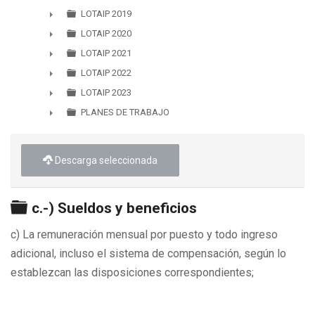
►
LOTAIP 2019
►
LOTAIP 2020
►
LOTAIP 2021
►
LOTAIP 2022
►
LOTAIP 2023
►
PLANES DE TRABAJO
►
Descarga seleccionada
Carpeta
c.-) Sueldos y beneficios
c) La remuneración mensual por puesto y todo ingreso
adicional, incluso el sistema de compensación, según lo
establezcan las disposiciones correspondientes;