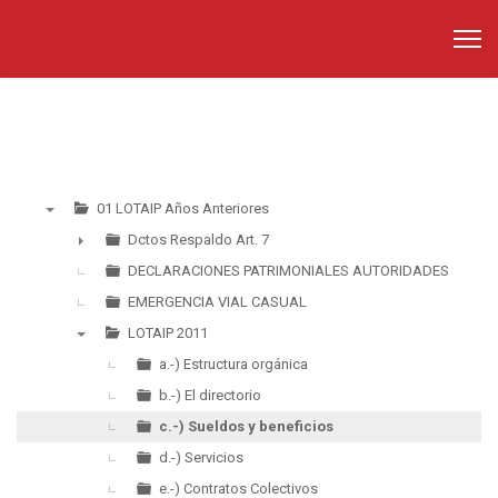
01 LOTAIP Años Anteriores
▼
Dctos Respaldo Art. 7
►
DECLARACIONES PATRIMONIALES AUTORIDADES
EMERGENCIA VIAL CASUAL
LOTAIP 2011
▼
a.-) Estructura orgánica
b.-) El directorio
c.-) Sueldos y beneficios
d.-) Servicios
e.-) Contratos Colectivos