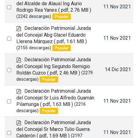
d
del Alcalde de Alausí Ing Aurio
Select
11 Nov 2021
f
Rodrigo Rea Yanes
( pdf, 2.76 MB )
an
(2242 descargas)
Popular
item
p
Declaración Patrimonial Jurada
d
del Concejal Abg Glacel Eduardo
Select
11 Nov 2021
f
Llerena Márquez
( pdf, 1.61 MB )
an
(2155 descargas)
Popular
item
p
Declaración Patrimonial Jurada
d
del Concejal Ing Segundo Remigio
Select
14 Dic 2021
f
Roldán Cuzco
( pdf, 2.46 MB )
(2279
an
descargas)
Popular
item
p
Declaración Patrimonial Jurada
d
del Concejal Sr Luis Alfredo Guamán
Select
11 Nov 2021
f
Pilamunga
( pdf, 1.63 MB )
(2216
an
descargas)
Popular
item
p
Declaración Patrimonial Jurada
d
del Concejal Sr Marco Tulio Guerra
Select
11 Nov 2021
f
Calderón
( pdf, 1.69 MB )
(2197