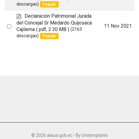
an
descargas)
Popular
item
p
Declaración Patrimonial Jurada
d
del Concejal Sr Medardo Quijosaca
Select
11 Nov 2021
f
Cajilema
( pdf, 2.30 MB )
(2163
an
descargas)
Popular
item
© 2026 alausi.gob.ec - By
Unitemplates