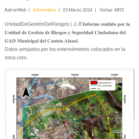
AdminWeb
Informativo
03 Marzo 2024
Visitas: 4892
UnidadDeGestiónDeRiesgos | ⚠️📄𝐈𝐧𝐟𝐨𝐫𝐦𝐞 𝐞𝐦𝐢𝐭𝐢𝐝𝐨 𝐩𝐨𝐫 𝐥𝐚
𝐔𝐧𝐢𝐝𝐚𝐝 𝐝𝐞 𝐆𝐞𝐬𝐭𝐢𝐨́𝐧 𝐝𝐞 𝐑𝐢𝐞𝐬𝐠𝐨𝐬 𝐲 𝐒𝐞𝐠𝐮𝐫𝐢𝐝𝐚𝐝 𝐂𝐢𝐮𝐝𝐚𝐝𝐚𝐧𝐚 𝐝𝐞𝐥
𝐆𝐀𝐃 𝐌𝐮𝐧𝐢𝐜𝐢𝐩𝐚𝐥 𝐝𝐞𝐥 𝐂𝐚𝐧𝐭𝐨́𝐧 𝐀𝐥𝐚𝐮𝐬𝐢́.
Datos arrojados por los extensómetros colocados en la
zona cero.