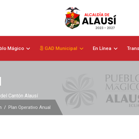
blo Mágico
GAD Municipal
En Línea
Tran
l
del Cantón Alausí
n
Plan Operativo Anual