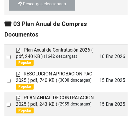
Descarga seleccionada
Carpeta
03 Plan Anual de Compras
Documentos
p
Plan Anual de Contratación 2026
(
d
Select
pdf, 240 KB )
16 Ene 2026
(1642 descargas)
f
Popular
an
item
p
RESOLUCION APROBACION PAC
d
Select
2025
( pdf, 740 KB )
15 Ene 2025
(3008 descargas)
f
Popular
an
item
p
PLAN ANUAL DE CONTRATACIÓN
d
Select
2025
( pdf, 243 KB )
15 Ene 2025
(2955 descargas)
f
Popular
an
item