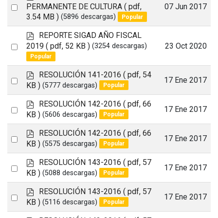
d
Select
PERMANENTE DE CULTURA
( pdf,
07 Jun 2017
f
3.54 MB )
(5896 descargas)
Popular
an
item
p
REPORTE SIGAD AÑO FISCAL
d
Select
2019
( pdf, 52 KB )
23 Oct 2020
(3254 descargas)
f
Popular
an
item
p
RESOLUCIÓN 141-2016
( pdf, 54
Select
17 Ene 2017
d
KB )
(5777 descargas)
Popular
an
f
p
RESOLUCIÓN 142-2016
( pdf, 66
item
Select
17 Ene 2017
d
KB )
(5606 descargas)
Popular
an
f
p
RESOLUCIÓN 142-2016
( pdf, 66
item
Select
17 Ene 2017
d
KB )
(5575 descargas)
Popular
an
f
p
RESOLUCIÓN 143-2016
( pdf, 57
item
Select
17 Ene 2017
d
KB )
(5088 descargas)
Popular
an
f
p
RESOLUCIÓN 143-2016
( pdf, 57
item
Select
17 Ene 2017
d
KB )
(5116 descargas)
Popular
an
f