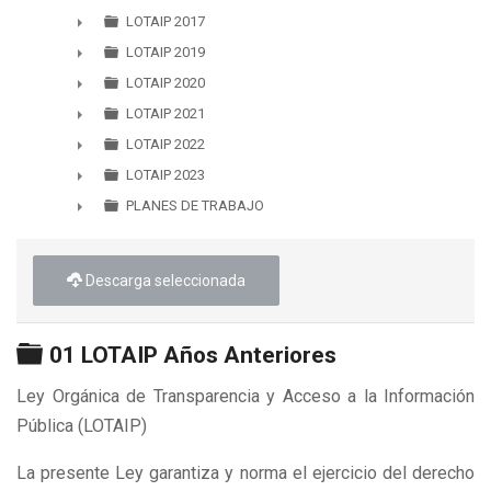
►
LOTAIP 2017
►
LOTAIP 2019
►
LOTAIP 2020
►
LOTAIP 2021
►
LOTAIP 2022
►
LOTAIP 2023
►
PLANES DE TRABAJO
►
Descarga seleccionada
Carpeta
01 LOTAIP Años Anteriores
Ley Orgánica de Transparencia y Acceso a la Información
Pública (LOTAIP)
La presente Ley garantiza y norma el ejercicio del derecho