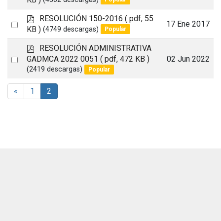
an
f
p
RESOLUCIÓN 150-2016
( pdf, 55
item
Select
17 Ene 2017
d
KB )
(4749 descargas)
Popular
an
f
p
RESOLUCIÓN ADMINISTRATIVA
item
d
Select
GADMCA 2022 0051
( pdf, 472 KB )
02 Jun 2022
f
(2419 descargas)
Popular
an
item
«
1
2