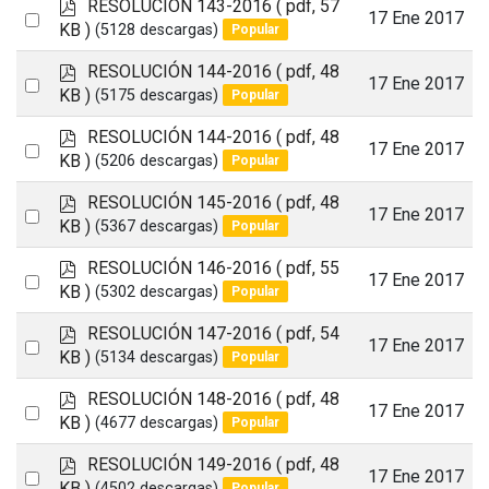
p
RESOLUCIÓN 143-2016
( pdf, 57
item
Select
17 Ene 2017
d
KB )
(5128 descargas)
Popular
an
f
p
RESOLUCIÓN 144-2016
( pdf, 48
item
Select
17 Ene 2017
d
KB )
(5175 descargas)
Popular
an
f
p
RESOLUCIÓN 144-2016
( pdf, 48
item
Select
17 Ene 2017
d
KB )
(5206 descargas)
Popular
an
f
p
RESOLUCIÓN 145-2016
( pdf, 48
item
Select
17 Ene 2017
d
KB )
(5367 descargas)
Popular
an
f
p
RESOLUCIÓN 146-2016
( pdf, 55
item
Select
17 Ene 2017
d
KB )
(5302 descargas)
Popular
an
f
p
RESOLUCIÓN 147-2016
( pdf, 54
item
Select
17 Ene 2017
d
KB )
(5134 descargas)
Popular
an
f
p
RESOLUCIÓN 148-2016
( pdf, 48
item
Select
17 Ene 2017
d
KB )
(4677 descargas)
Popular
an
f
p
RESOLUCIÓN 149-2016
( pdf, 48
item
Select
17 Ene 2017
d
KB )
(4502 descargas)
Popular