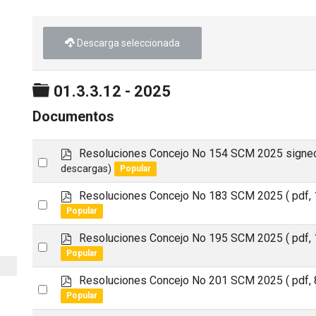
Descarga seleccionada
Carpeta
01.3.3.12 - 2025
Documentos
p
Resoluciones Concejo No 154 SCM 2025 signe
Select
d
descargas)
Popular
an
f
p
Resoluciones Concejo No 183 SCM 2025
( pdf,
item
Select
d
Popular
an
f
p
Resoluciones Concejo No 195 SCM 2025
( pdf,
item
Select
d
Popular
an
f
p
Resoluciones Concejo No 201 SCM 2025
( pdf,
item
Select
d
Popular
an
f