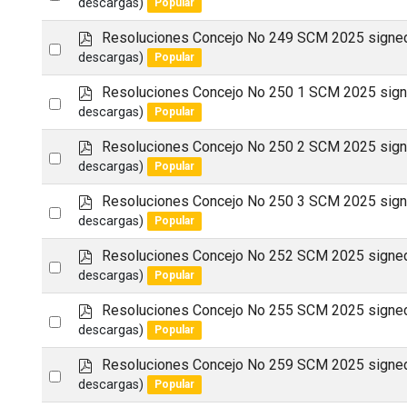
descargas)
Popular
an
f
p
Resoluciones Concejo No 249 SCM 2025 signe
item
Select
d
descargas)
Popular
an
f
p
Resoluciones Concejo No 250 1 SCM 2025 sig
item
Select
d
descargas)
Popular
an
f
p
Resoluciones Concejo No 250 2 SCM 2025 sig
item
Select
d
descargas)
Popular
an
f
p
Resoluciones Concejo No 250 3 SCM 2025 sig
item
Select
d
descargas)
Popular
an
f
p
Resoluciones Concejo No 252 SCM 2025 signe
item
Select
d
descargas)
Popular
an
f
p
Resoluciones Concejo No 255 SCM 2025 signe
item
Select
d
descargas)
Popular
an
f
p
Resoluciones Concejo No 259 SCM 2025 signe
item
Select
d
descargas)
Popular
an
f