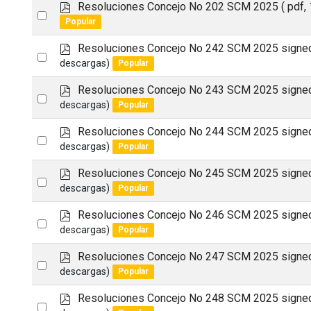
p
Resoluciones Concejo No 202 SCM 2025
( pdf,
item
Select
d
Popular
an
f
p
Resoluciones Concejo No 242 SCM 2025 signe
item
Select
d
descargas)
Popular
an
f
p
Resoluciones Concejo No 243 SCM 2025 signe
item
Select
d
descargas)
Popular
an
f
p
Resoluciones Concejo No 244 SCM 2025 signe
item
Select
d
descargas)
Popular
an
f
p
Resoluciones Concejo No 245 SCM 2025 signe
item
Select
d
descargas)
Popular
an
f
p
Resoluciones Concejo No 246 SCM 2025 signe
item
Select
d
descargas)
Popular
an
f
p
Resoluciones Concejo No 247 SCM 2025 signe
item
Select
d
descargas)
Popular
an
f
p
Resoluciones Concejo No 248 SCM 2025 signe
item
Select
d