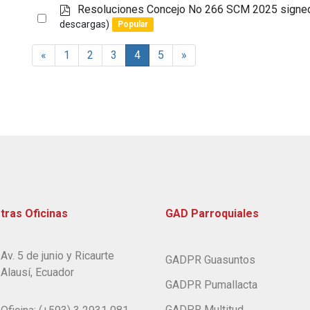
p
Resoluciones Concejo No 266 SCM 2025 signe
item
Select
d
descargas)
Popular
an
f
item
«
1
2
3
4
5
»
tras Oficinas
GAD Parroquiales
Av. 5 de junio y Ricaurte
GADPR Guasuntos
Alausí, Ecuador
GADPR Pumallacta
GADPR Multitud