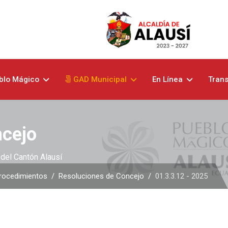
blo Mágico
GAD Municipal
En Línea
Tran
ncejo
del Cantón Alausí
rocedimientos
Resoluciones de Concejo
01.3.3.12 - 2025