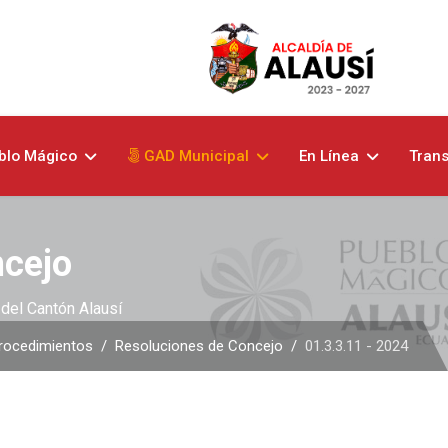
blo Mágico
GAD Municipal
En Línea
Tran
ncejo
del Cantón Alausí
rocedimientos
Resoluciones de Concejo
01.3.3.11 - 2024