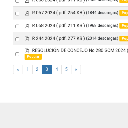
item
d
an
f
p
Select
R 057 2024
( pdf, 254 KB )
(1844 descargas)
Pop
item
d
an
f
p
Select
R 058 2024
( pdf, 211 KB )
(1968 descargas)
Pop
item
d
an
f
p
Select
R 244 2024
( pdf, 277 KB )
(2014 descargas)
Pop
item
d
an
f
p
RESOLUCIÓN DE CONCEJO No 280 SCM 2024
Select
item
d
Popular
an
f
item
«
1
2
3
4
5
»