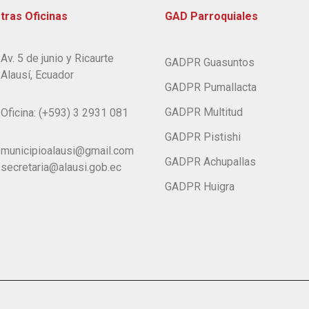
tras Oficinas
GAD Parroquiales
Av. 5 de junio y Ricaurte
GADPR Guasuntos
Alausí, Ecuador
GADPR Pumallacta
GADPR Multitud
Oficina: (+593) 3 2931 081
GADPR Pistishi
municipioalausi@gmail.com
GADPR Achupallas
secretaria@alausi.gob.ec
GADPR Huigra