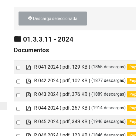
Descarga seleccionada
Carpeta
01.3.3.11 - 2024
Documentos
p
Select
R 041 2024
( pdf, 129 KB )
(1865 descargas)
Pop
d
an
f
p
Select
R 042 2024
( pdf, 102 KB )
(1877 descargas)
Pop
item
d
an
f
p
Select
R 043 2024
( pdf, 376 KB )
(1889 descargas)
Pop
item
d
an
f
p
Select
R 044 2024
( pdf, 267 KB )
(1914 descargas)
Pop
item
d
an
f
p
Select
R 045 2024
( pdf, 348 KB )
(1946 descargas)
Pop
item
d
an
f
p
Select
R 046 2024
( pdf, 123 KB )
(1846 descargas)
Pop