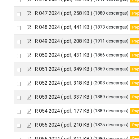
item
d
an
f
p
Select
R 047 2024
( pdf, 258 KB )
(1880 descargas)
Pop
item
d
an
f
p
Select
R 048 2024
( pdf, 441 KB )
(1873 descargas)
Pop
item
d
an
f
p
Select
R 049 2024
( pdf, 208 KB )
(1911 descargas)
Pop
item
d
an
f
p
Select
R 050 2024
( pdf, 431 KB )
(1866 descargas)
Pop
item
d
an
f
p
Select
R 051 2024
( pdf, 349 KB )
(1869 descargas)
Pop
item
d
an
f
p
Select
R 052 2024
( pdf, 318 KB )
(2003 descargas)
Pop
item
d
an
f
p
Select
R 053 2024
( pdf, 337 KB )
(1889 descargas)
Pop
item
d
an
f
p
Select
R 054 2024
( pdf, 177 KB )
(1889 descargas)
Pop
item
d
an
f
p
Select
R 055 2024
( pdf, 210 KB )
(1825 descargas)
Pop
item
d
an
f
p
Select
R 056 2024
( pdf, 311 KB )
(1980 descargas)
Pop