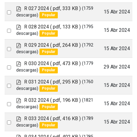
an
f
p
R 027 2024
( pdf, 333 KB )
(1759
item
Select
15 Abr 2024
d
descargas)
Popular
an
f
p
R 028 2024
( pdf, 133 KB )
(1795
item
Select
15 Abr 2024
d
descargas)
Popular
an
f
p
R 029 2024
( pdf, 264 KB )
(1792
item
Select
15 Abr 2024
d
descargas)
Popular
an
f
p
R 030 2024
( pdf, 473 KB )
(1779
item
Select
29 Abr 2024
d
descargas)
Popular
an
f
p
R 031 2024
( pdf, 295 KB )
(1760
item
Select
15 Abr 2024
d
descargas)
Popular
an
f
p
R 032 2024
( pdf, 196 KB )
(1821
item
Select
15 Abr 2024
d
descargas)
Popular
an
f
p
R 033 2024
( pdf, 416 KB )
(1789
item
Select
15 Abr 2024
d
descargas)
Popular
an
f
p
R 034 2024
( pdf, 402 KB )
(1785