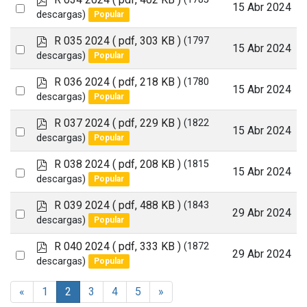
item
Select
15 Abr 2024
d
descargas)
Popular
an
f
p
R 035 2024
( pdf, 303 KB )
(1797
item
Select
15 Abr 2024
d
descargas)
Popular
an
f
p
R 036 2024
( pdf, 218 KB )
(1780
item
Select
15 Abr 2024
d
descargas)
Popular
an
f
p
R 037 2024
( pdf, 229 KB )
(1822
item
Select
15 Abr 2024
d
descargas)
Popular
an
f
p
R 038 2024
( pdf, 208 KB )
(1815
item
Select
15 Abr 2024
d
descargas)
Popular
an
f
p
R 039 2024
( pdf, 488 KB )
(1843
item
Select
29 Abr 2024
d
descargas)
Popular
an
f
p
R 040 2024
( pdf, 333 KB )
(1872
item
Select
29 Abr 2024
d
descargas)
Popular
an
f
item
«
1
2
3
4
5
»