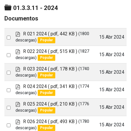
Carpeta
01.3.3.11 - 2024
Documentos
p
R 021 2024
( pdf, 442 KB )
(1800
Select
15 Abr 2024
d
descargas)
Popular
an
f
p
R 022 2024
( pdf, 515 KB )
(1827
item
Select
15 Abr 2024
d
descargas)
Popular
an
f
p
R 023 2024
( pdf, 178 KB )
(1740
item
Select
15 Abr 2024
d
descargas)
Popular
an
f
p
R 024 2024
( pdf, 341 KB )
(1774
item
Select
15 Abr 2024
d
descargas)
Popular
an
f
p
R 025 2024
( pdf, 210 KB )
(1776
item
Select
15 Abr 2024
d
descargas)
Popular
an
f
p
R 026 2024
( pdf, 493 KB )
(1780
item
Select
15 Abr 2024
d
descargas)
Popular